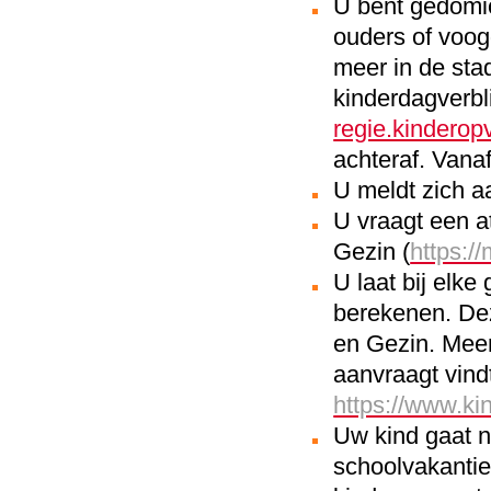
U bent gedomic
ouders of voogd
meer in de sta
kinderdagverbli
regie.kindero
achteraf. Vanaf
U meldt zich a
U vraagt een a
Gezin (
https:/
U laat bij elke
berekenen. Dez
en Gezin. Meer
aanvraagt vind
https://www.ki
Uw kind gaat n
schoolvakanti