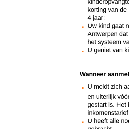
kinderopvangto
korting van de
4 jaar;
Uw kind gaat n
Antwerpen dat 
het systeem v
U geniet van k
Wanneer aanmeld
U meldt zich a
en uiterlijk vóó
gestart is. Het
inkomenstarief
U heeft alle no
gebracht.