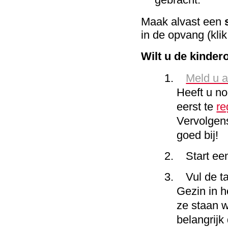
Maak alvast een
in de opvang (kli
Wilt u de kinde
1.
Meld u 
Heeft u n
eerst te
re
Vervolgens
goed bij!
2.
Start ee
3.
Vul de t
Gezin in h
ze staan w
belangrijk