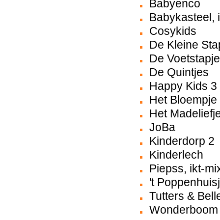
Babyenco
Babykasteel, 
Cosykids
De Kleine Sta
De Voetstapjes
De Quintjes
Happy Kids 3
Het Bloempje
Het Madeliefj
JoBa
Kinderdorp 2
Kinderlech
Piepss, ikt-mi
't Poppenhuisj
Tutters & Bell
Wonderboom